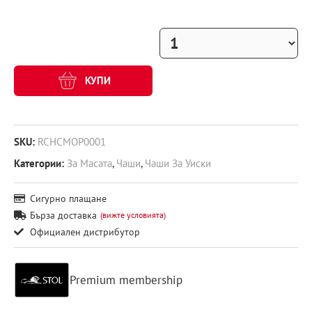
КУПИ
SKU:
RCHCMOP0001
Категории:
За Масата
,
Чаши
,
Чаши За Уиски
Сигурно плащане
Бърза доставка
(вижте условията)
Официален дистрибутор
Premium membership