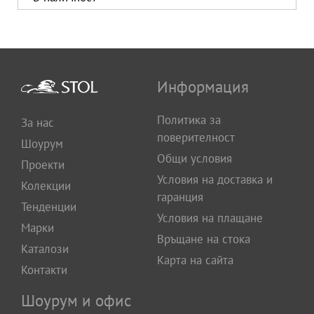
Информация
Политика за
За нас
поверителност
Шоурум
Общи условия
Проекти
Условия на доставка и
Колекции
гаранция
Тенденции
Условия на плащане
Марки
Връщане на стока
Каталози
Карта на сайта
Контакти
Шоурум и офис