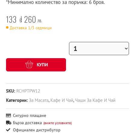
*Минимално количество за поръчка: 6 броя.
133
260
€
лв.
Доставка 1/3 седмици
КУПИ
SKU:
RCHPTPW12
Категории:
За Масата
,
Кафе И Чай
,
Чаши За Кафе И Чай
Сигурно плащане
Бърза доставка
(вижте условията)
Официален дистрибутор