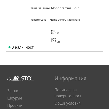
Чаша за вино Monogramma Gold
Roberto Cavalli Home Luxury Tableware
65
€
127
лв.
В наличност
Информация
Политика за
За нас
поверителност
Шоурум
Общи условия
Проекти