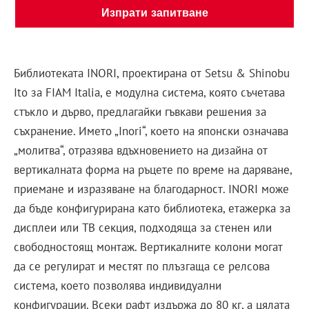
Изпрати запитване
Библиотеката INORI, проектирана от Setsu & Shinobu
Ito за FIAM Italia, е модулна система, която съчетава
стъкло и дърво, предлагайки гъвкави решения за
съхранение. Името „Inori“, което на японски означава
„молитва“, отразява вдъхновението на дизайна от
вертикалната форма на ръцете по време на даряване,
приемане и изразяване на благодарност. INORI може
да бъде конфигурирана като библиотека, етажерка за
дисплеи или ТВ секция, подходяща за стенен или
свободностоящ монтаж. Вертикалните колони могат
да се регулират и местят по плъзгаща се релсова
система, което позволява индивидуални
конфигурации. Всеки рафт издържа до 80 кг, а цялата