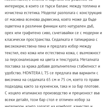
интериори, в които се търси баланс между топлина и
изчистена естетика. Моделът разполага с конструкция
от масивна ясенова дървесина, която може да бъде
оцветена в различни финиши като натурален дъб,
орех или графитено сиво, съчетавайки се с модерни и
класически пространства. Седалката е тапицирана с
висококачествена пяна и предлага избор между
текстил, еко кожа или естествена кожа, с възможност
за персонализация на цвета и текстурата. Металната
поставка за крака добавя допълнителна стабилност и
удобство. MONTERA L TS се предлага във варианти с
височина на седалката 65 см и 75 см, което го прави
подходящ както за кухненски, така и за бар плотове.
С изцяло италианско производство и прецизност във
всеки детайл, този бар стол е отличен избор за
интериори, които залагат на комфорт, качество и