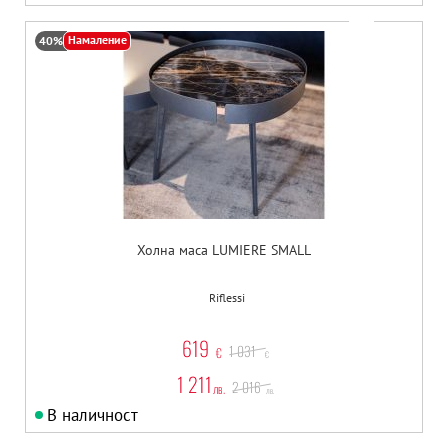
Намаление
40%
Холна маса LUMIERE SMALL
Riflessi
619
1 031
€
€
1 211
2 016
лв.
лв.
В наличност