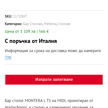
SKU:
S1720HT
Категории:
Бар Столове
,
Мебели
,
Столове
Цена от 1 109 лв | 566 €
С поръчка от Италия
Информация за срока на доставка може да намерите
ТУК
Изпрати запитване
Бар столът MONTERA L TS на MIDJ, проектиран от
AtelierNanni, е стилно и хармонично решение за