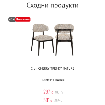
Сходни продукти
Намаление
40%
Стол CHERRY TRENDY NATURE
Richmond Interiors
297
495
€
€
581
968
лв.
лв.