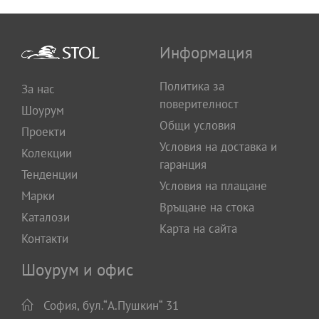
Информация
Политика за
За нас
поверителност
Шоурум
Общи условия
Проекти
Условия на доставка и
Колекции
гаранция
Тенденции
Условия на плащане
Марки
Връщане на стока
Каталози
Карта на сайта
Контакти
Шоурум и офис
София, бул.“А.Пушкин“ 31