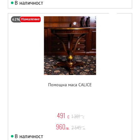
В наличност
Намаление
62%
Помощна маса CALICE
491
1 301
€
€
960
2 545
лв.
лв.
В наличност