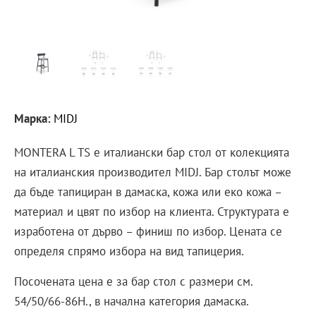
Марка:
MIDJ
MONTERA L TS е италиански бар стол от колекцията
на италианския производител MIDJ. Бар столът може
да бъде тапициран в дамаска, кожа или еко кожа –
материал и цвят по избор на клиента. Структурата е
изработена от дърво – финиш по избор. Цената се
определя спрямо избора на вид тапицерия.
Посочената цена е за бар стол с размери см.
54/50/66-86H., в начална категория дамаска.