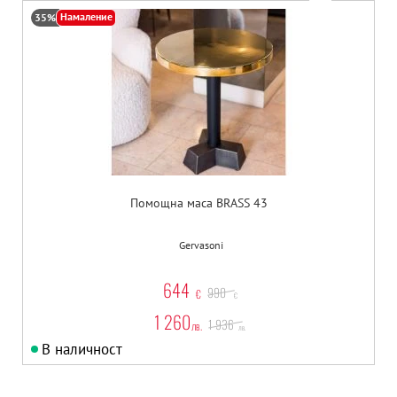
Намаление
35%
Помощна маса BRASS 43
Gervasoni
644
990
€
€
1 260
1 936
лв.
лв.
В наличност