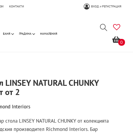
ОЗИ
КОНТАКТИ
ВХОД
РЕГИСТРАЦИЯ
И
БАНЯ
ГРАДИНА
НАМАЛЕНИЯ
0
ол LINSEY NATURAL CHUNKY
т от 2
mond Interiors
бар стола LINSEY NATURAL CHUNKY от колекцията
дския производител Richmond Interiors. Бар