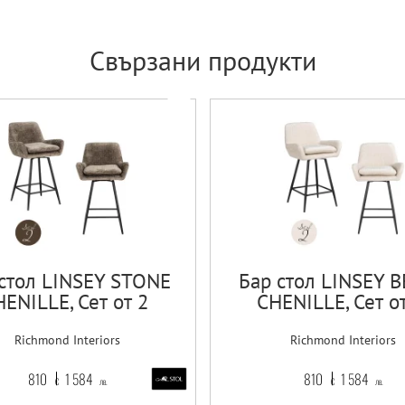
Свързани продукти
стол LINSEY STONE
Бар стол LINSEY B
ENILLE, Сет от 2
CHENILLE, Сет о
Richmond Interiors
Richmond Interiors
810
1 584
810
1 584
€
лв.
€
лв.