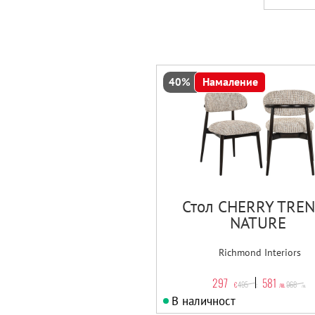
Намаление
40%
Стол CHERRY TRE
NATURE
Richmond Interiors
297
581
495
968
€
лв.
€
лв.
В наличност