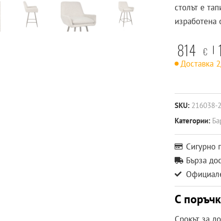
столът e тап
изработена 
814
€
Доставка 
SKU:
216038-
Категории:
Ба
Сигурно 
Бърза до
Официале
С поръч
Срокът за д