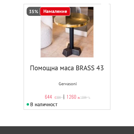
Намаление
35%
Помощна маса BRASS 43
Gervasoni
644
1 260
990
1 936
€
лв.
€
лв.
В наличност