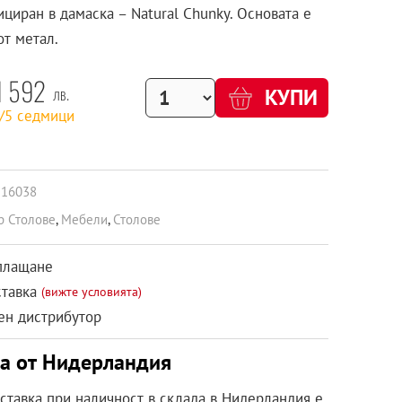
ициран в дамаска – Natural Chunky. Основата е
от метал.
1 592
лв.
КУПИ
2/5 седмици
216038
р Столове
,
Мебели
,
Столове
плащане
ставка
(вижте условията)
н дистрибутор
ка от Нидерландия
оставка при наличност в склада в Нидерландия е