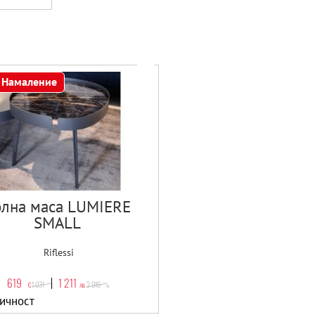
Намаление
лна маса LUMIERE
SMALL
Riflessi
619
1 211
1 031
2 016
€
лв.
€
лв.
ичност