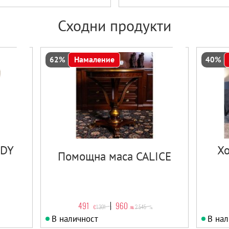
Сходни продукти
Намаление
62%
40%
NDY
Хо
Помощна маса CALICE
491
960
1 301
2 545
€
лв.
€
лв.
В наличност
В нал