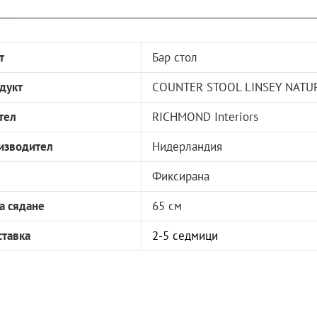
т
Бар стол
дукт
COUNTER STOOL LINSEY NATU
тел
RICHMOND Interiors
изводител
Нидерландия
а
Фиксирана
а сядане
65 см
ставка
2-5 седмици