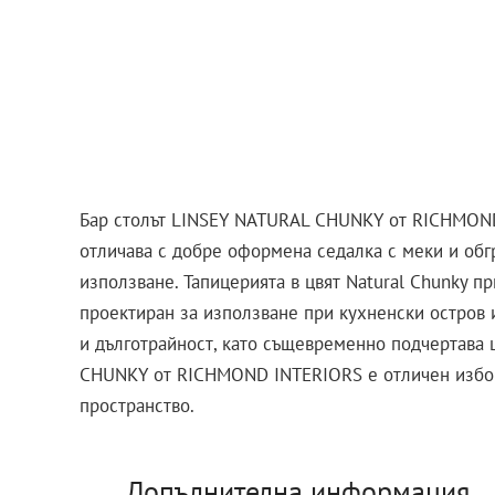
Бар столът LINSEY NATURAL CHUNKY от RICHMOND
отличава с добре оформена седалка с меки и обг
използване. Тапицерията в цвят Natural Chunky пр
проектиран за използване при кухненски остров и
и дълготрайност, като същевременно подчертава 
CHUNKY от RICHMOND INTERIORS е отличен избор з
пространство.
Допълнителна информация