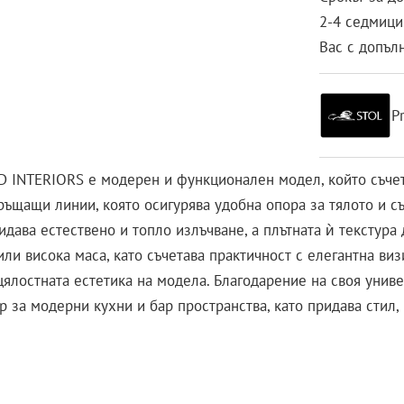
2-4 седмици.
Вас с допъл
P
 INTERIORS е модерен и функционален модел, който съчет
ръщащи линии, която осигурява удобна опора за тялото и 
идава естествено и топло излъчване, а плътната ѝ текстура 
ли висока маса, като съчетава практичност с елегантна ви
цялостната естетика на модела. Благодарение на своя унив
а модерни кухни и бар пространства, като придава стил, 