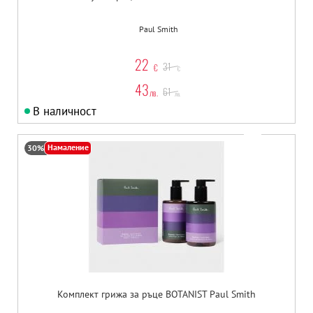
Paul Smith
22
31
€
€
43
61
лв.
лв.
В наличност
Намаление
30%
Комплект грижа за ръце BOTANIST Paul Smith