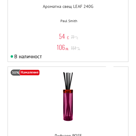
Ароматна свещ LEAF 240G
Paul Smith
54
77
€
€
106
151
лв.
лв.
В наличност
Намаление
30%
Дифузер ROSE