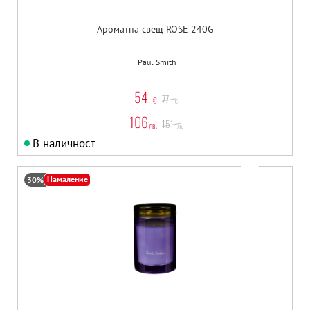
Ароматна свещ ROSE 240G
Paul Smith
54
77
€
€
106
151
лв.
лв.
В наличност
Намаление
30%