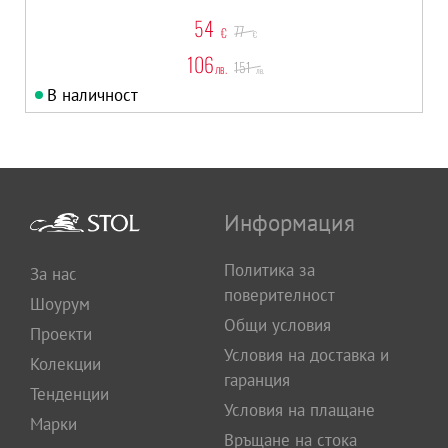
54
77
€
€
106
151
лв.
лв.
В наличност
Информация
Политика за
За нас
поверителност
Шоурум
Общи условия
Проекти
Условия на доставка и
Колекции
гаранция
Тенденции
Условия на плащане
Марки
Връщане на стока