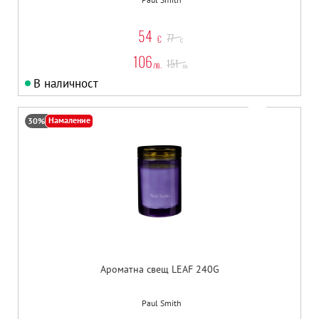
54
77
€
€
106
151
лв.
лв.
В наличност
Намаление
30%
Ароматна свещ LEAF 240G
Paul Smith