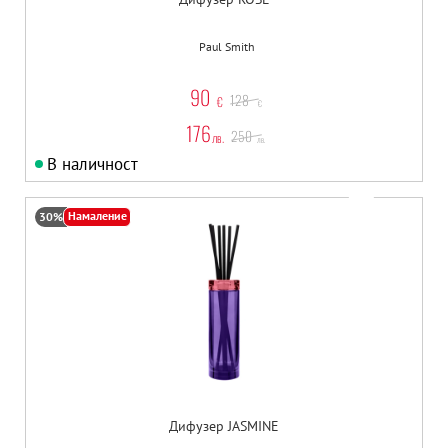
Paul Smith
90
128
€
€
176
250
лв.
лв.
В наличност
Намаление
30%
Дифузер JASMINE