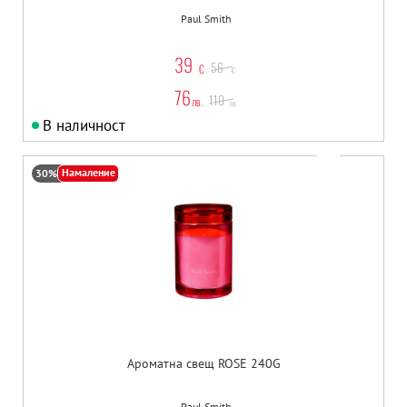
Paul Smith
39
56
€
€
76
110
лв.
лв.
В наличност
Намаление
30%
Ароматна свещ ROSE 240G
Paul Smith