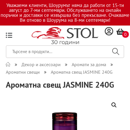
Уважаеми клиенти, Шоурумът няма да работи от 15-ти
август до 7-ми септември. Обслужването на онлайн
поръчки и доставки се извършва без прекъсване. Очакваме
Ви отново в Шоурума на 8-ми септември!
0
Декор и аксесоари
Аромати за дома
Ароматни свещи
Ароматна свещ JASMINE 240G
Ароматна свещ JASMINE 240G