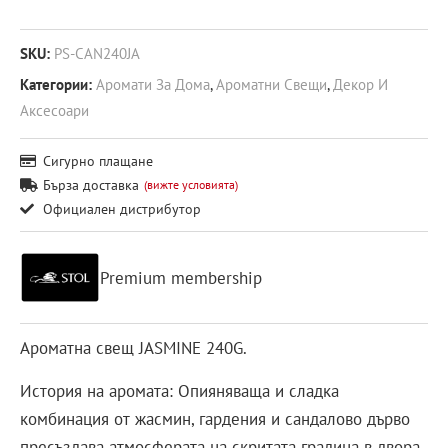
SKU:
PS-CAN240JA
Категории:
Аромати За Дома
,
Ароматни Свещи
,
Декор И
Аксесоари
Сигурно плащане
Бърза доставка
(вижте условията)
Официален дистрибутор
Premium membership
Ароматна свещ JASMINE 240G.
История на аромата: Опияняваща и сладка
комбинация от жасмин, гардения и сандалово дърво
пресъздава атмосферата на скритата градина в двора