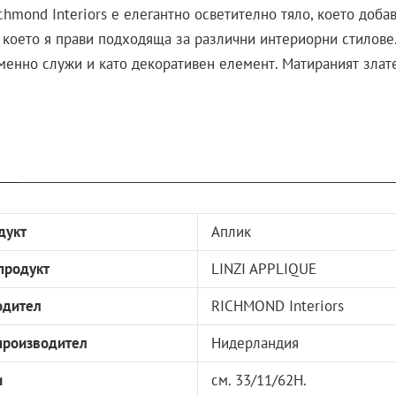
chmond Interiors е елегантно осветително тяло, което добав
 което я прави подходяща за различни интериорни стилове.
менно служи и като декоративен елемент. Матираният злате
дукт
Аплик
продукт
LINZI APPLIQUE
одител
RICHMOND Interiors
производител
Нидерландия
и
см. 33/11/62H.