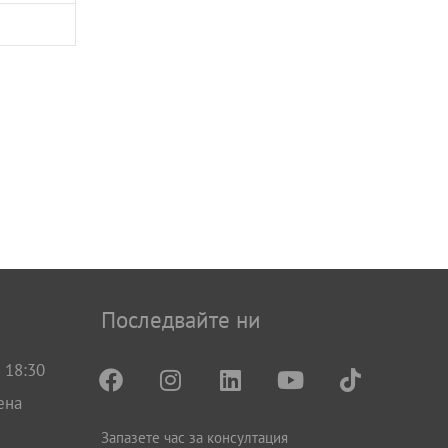
Последвайте ни
 18:30
ена
Запазете час за консултация