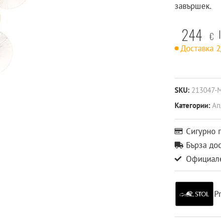
завършек.
244
€
Доставка 
SKU:
213047-
Категории:
Ап
Сигурно 
Бърза до
Официале
P