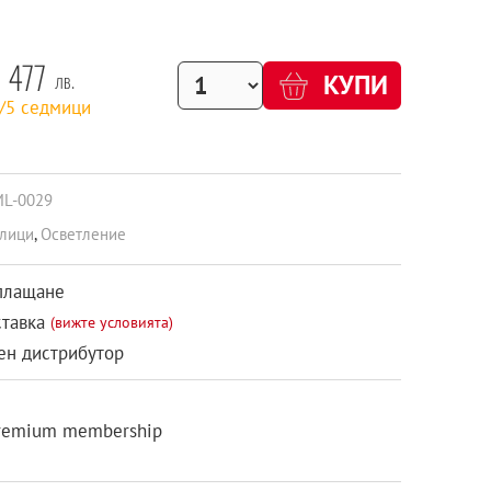
477
лв.
КУПИ
2/5 седмици
ML-0029
лици
,
Осветление
плащане
ставка
(вижте условията)
н дистрибутор
remium membership