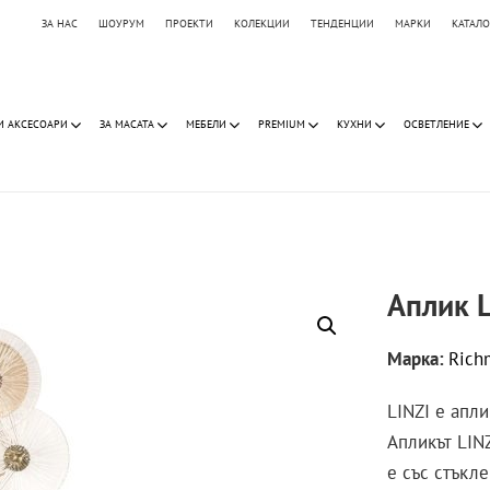
ЗА НАС
ШОУРУМ
ПРОЕКТИ
КОЛЕКЦИИ
ТЕНДЕНЦИИ
МАРКИ
КАТАЛ
И АКСЕСОАРИ
ЗА МАСАТА
МЕБЕЛИ
PREMIUM
КУХНИ
ОСВЕТЛЕНИЕ
Аплик L
Марка:
Rich
LINZI е апли
Апликът LIN
е със стъкл