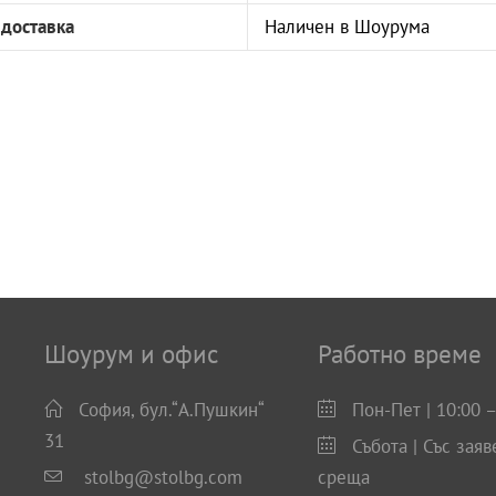
 доставка
Наличен в Шоурума
Шоурум и офис
Работно време
София, бул.“А.Пушкин“
Пон-Пет | 10:00 –
31
Събота | Със заяв
stolbg@stolbg.com
среща