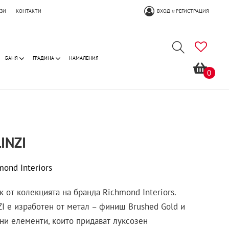
ОЗИ
КОНТАКТИ
ВХОД
РЕГИСТРАЦИЯ
И
БАНЯ
ГРАДИНА
НАМАЛЕНИЯ
0
INZI
mond Interiors
к от колекцията на бранда Richmond Interiors.
ZI е изработен от метал – финиш Brushed Gold и
ени елементи, които придават луксозен