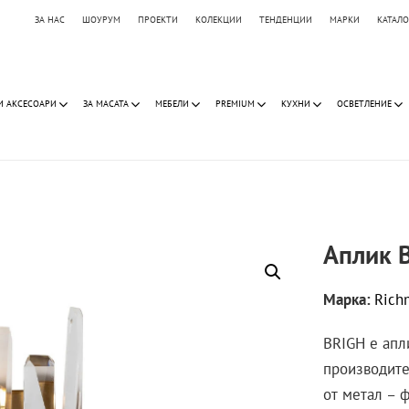
ЗА НАС
ШОУРУМ
ПРОЕКТИ
КОЛЕКЦИИ
ТЕНДЕНЦИИ
МАРКИ
КАТАЛ
И АКСЕСОАРИ
ЗА МАСАТА
МЕБЕЛИ
PREMIUM
КУХНИ
ОСВЕТЛЕНИЕ
Аплик 
Марка:
Rich
BRIGH е апл
производите
от метал – 