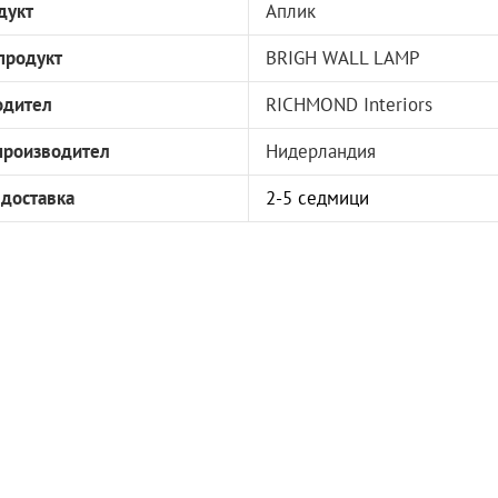
дукт
Аплик
продукт
BRIGH WALL LAMP
одител
RICHMOND Interiors
производител
Нидерландия
 доставка
2-5 седмици