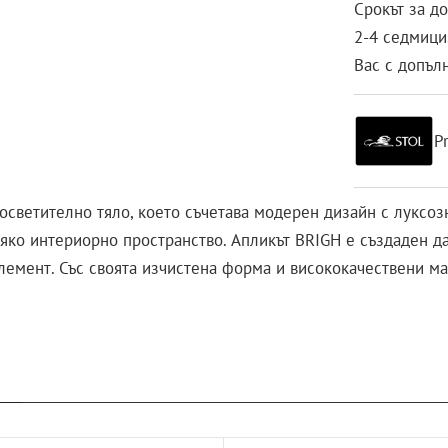
Срокът за д
2-4 седмици.
Вас с допъл
P
 осветително тяло, което съчетава модерен дизайн с луксоз
сяко интериорно пространство. Апликът BRIGH е създаден да
емент. Със своята изчистена форма и висококачествени мат