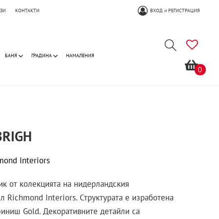
ОЗИ
КОНТАКТИ
ВХОД
РЕГИСТРАЦИЯ
И
БАНЯ
ГРАДИНА
НАМАЛЕНИЯ
0
BRIGH
mond Interiors
ик от колекцията на нидерландския
л Richmond Interiors. Структурата е изработена
финиш Gold. Декоративните детайли са