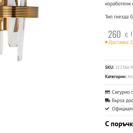
изработени 
Тип гнезда 
260
€
Доставка 
SKU:
212366-
Категории:
Ап
Сигурно 
Бърза до
Официале
С поръч