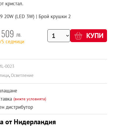
от кристал.
G9 20W (LED 3W) | Брой крушки 2
509
лв.
КУПИ
2/5 седмици
ML-0023
лици
,
Осветление
плащане
ставка
(вижте условията)
н дистрибутор
ка от Нидерландия