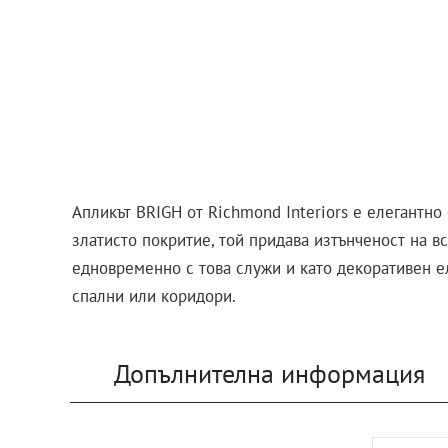
Апликът BRIGH от Richmond Interiors е елегантно
златисто покритие, той придава изтънченост на в
едновременно с това служи и като декоративен ел
спални или коридори.
Допълнителна информация